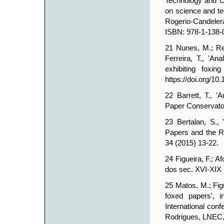
Technology and Cu
on science and tec
Rogerio-Candeler
ISBN: 978-1-138-
21 Nunes, M.; Rel
Ferreira, T., 'An
exhibiting foxin
https://doi.org/
22 Barrett, T., '
Paper Conservator
23 Bertalan, S.,
Papers and the R
34 (2015) 13-22.
24 Figueira, F.;
dos sec. XVI-XIX
25 Matos, M.; Figu
foxed papers', in
International con
Rodrigues, LNEC,