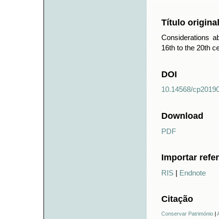
Título origina
Considerations ab
16th to the 20th c
DOI
10.14568/cp2019
Download
PDF
Importar refe
RIS
|
Endnote
Citação
Conservar Património
|