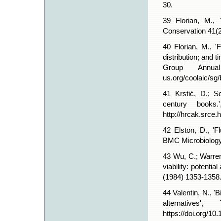
30.
39 Florian, M., 
Conservation 41(2)
40 Florian, M., 
distribution; and
Group Annual
us.org/coolaic/sg
41 Krstić, D.; Sc
century books
http://hrcak.srce.
42 Elston, D., 'F
BMC Microbiology 
43 Wu, C.; Warren,
viability: potenti
(1984) 1353-1358
44 Valentin, N., '
alternative
https://doi.org/1