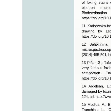
of foxing stains
electron micro
Biodeterior
https://doi.org/10.
11 Karbowska-ber
drawing by Leo
https://doi.org/10
12 Balakhnina,
microspectroscopy
(2014) 495-501, ht
13 Piñar, G.; Tafe
very famous foxin
self-portrait',
https://doi.org/10
14 Ardelean, E.
damaged by foxing
124, url: http://w
15 Modica, A.; Br
Tranchina, L., '