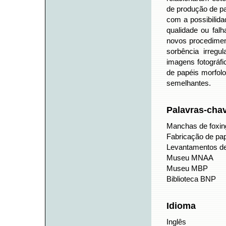
de produção de pap
com a possibilida
qualidade ou fal
novos procedimen
sorbência irregu
imagens fotográfi
de papéis morfo
semelhantes.
Palavras-cha
Manchas de foxin
Fabricação de pa
Levantamentos d
Museu MNAA
Museu MBP
Biblioteca BNP
Idioma
Inglês