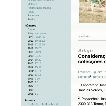
Indexação e referência
Métricas
Artigos mais citados
Apoio
Facebook
Twitter
Números
Capas
Artigos no prelo
< Anterior
2020:
33
34
35
2019:
30
31
32
2018:
27
28
29
2017:
25
26
Artigo
2016:
23
24
Consideraç
2015:
21
22
2014:
19
20
colecções 
2013:
17
18
2012:
15-16
2011:
13-14
1
,
Francisca Figueira
*
2010:
11
12
1
Campelo
,
Teresa Fer
2009:
9
10
2008:
7
8
1
Laboratório José
2007:
5
6
Janelas Verdes, 1
2006:
3-4
2005:
1
2
2
Polytechnic Ins
Autores
2300-313 Tomar, 
A
B
C
D
E
F
G
H
I
J
K
L
M