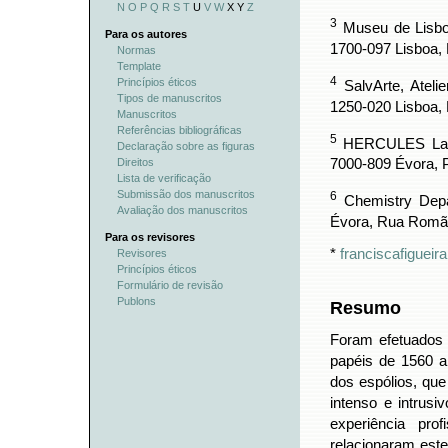
N
O
P
Q
R
S
T
U
V
W
X Y
Z
3
Museu de Lisbo
Para os autores
1700-097 Lisboa, 
Normas
Template
4
Princípios éticos
SalvArte, Ateli
Tipos de manuscritos
1250-020 Lisboa, 
Manuscritos
Referências bibliográficas
5
HERCULES Labora
Declaração sobre as figuras
Direitos
7000-809 Évora, P
Lista de verificação
Submissão dos manuscritos
6
Chemistry Depar
Avaliação dos manuscritos
Évora, Rua Romão
Para os revisores
*
franciscafigue
Revisores
Princípios éticos
Formulário de revisão
Publons
Resumo
Foram efetuados 
papéis de 1560 a
dos espólios, qu
intenso e intrus
experiência pro
relacionaram est