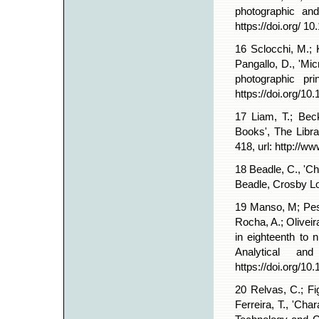
photographic and
https://doi.org/ 
16 Sclocchi, M.; K
Pangallo, D., 'Mic
photographic pri
https://doi.org/1
17 Liam, T.; Bec
Books', The Libra
418, url: http://w
18 Beadle, C., 'C
Beadle, Crosby L
19 Manso, M; Pess
Rocha, A.; Oliveira
in eighteenth to 
Analytical and
https://doi.org/1
20 Relvas, C.; Fig
Ferreira, T., 'Cha