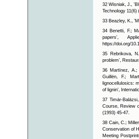
32 Wisniak, J., 'B
Technology 11(6) 
33 Beazley, K., 'M
34 Benetti, F.; M
papers', App
https://doi.org/10
35 Rebrikova, N
problem', Restaur
36 Martínez, A.;
Guillén, F.; Mar
lignocellulosics: 
of lignin', Interna
37 Timár-Balázsi,
Course, Review o
(1993) 45-47.
38 Cain, C.; Miller
Conservation of H
Meeting Postprint