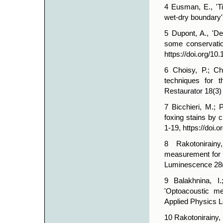
4 Eusman, E., 'Ti
wet-dry boundary',
5 Dupont, A., 'Deg
some conservatio
https://doi.org/10
6 Choisy, P.; Ch
techniques for t
Restaurator 18(3) 
7 Bicchieri, M.; 
foxing stains by 
1-19, https://doi.
8 Rakotonirain
measurement for ev
Luminescence 28(3
9 Balakhnina, I.
'Optoacoustic me
Applied Physics L
10 Rakotonirainy, 