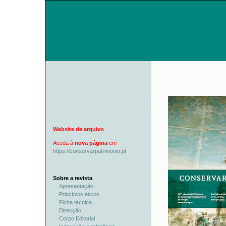
Website de arquivo
Aceda à
nova página
em
https://conservarpatrimonio.pt
Sobre a revista
Apresentação
Princípios éticos
Ficha técnica
Direcção
Corpo Editorial