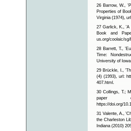
26 Barrow, W., '
Properties of Boo
Virginia (1974), u
27 Garlick, K., 'A
Book and Paper 
us.org/coolaic/sg
28 Barrett, T., '
Time: Nondestru
University of Iowa
29 Brückle, I., 'T
(4) (1993), url: h
407.html.
30 Collings, T.; 
paper c
https://doi.org/1
31 Valente, A., 'C
the Charleston Li
Indiana (2010) 20