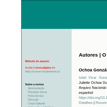
Autores | O
Website de arquivo
Aceda à
nova página
em
Ochoa Gonzále
https://conservarpatrimonio.pt
Isbel Vivar Gonz
Juliette Ochoa Go
Sobre a revista
Arquivo Nacional
Apresentação
Princípios éticos
espanhol
Ficha técnica
https://doi.org/1
Direcção
Detalhes
|
Resum
Corpo Editorial