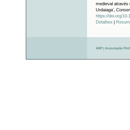
medieval através d
Urdaiaga',
Conser
https://doi.org/1
Detalhes
|
Resum
ARP | Associação Prof