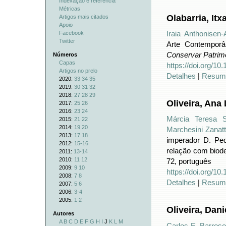
Indexação e referência
Métricas
Olabarria, It
Artigos mais citados
Apoio
Facebook
Iraia Anthonisen-
Twitter
Arte Contemporâ
Conservar Patrim
Números
Capas
https://doi.org/1
Artigos no prelo
Detalhes
|
Resum
2020:
33
34
35
2019:
30
31
32
2018:
27
28
29
Oliveira, Ana
2017:
25
26
2016:
23
24
Márcia Teresa S
2015:
21
22
2014:
19
20
Marchesini Zanat
2013:
17
18
imperador D. Ped
2012:
15-16
relação com biode
2011:
13-14
2010:
11
12
72, português
2009:
9
10
https://doi.org/1
2008:
7
8
Detalhes
|
Resum
2007:
5
6
2006:
3-4
2005:
1
2
Oliveira, Dani
Autores
A
B
C
D
E
F
G
H
I
J
K
L
M
Carlos E. Barroso