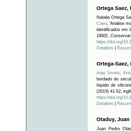
Ortega Saez, 
Natalia Ortega S
Caen
, 'Análise m
identificados em 
1850)',
Conservar
https://doi.org/1
Detalhes
|
Resum
Ortega-Saez, 
Anja Smets
,
Kri
bordado do sécul
líquido de silico
(2019) 41-52, ingl
https://doi.org/1
Detalhes
|
Resum
Otaduy, Juan
Juan Pedro Ota