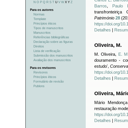
N
O
P
Q
R
S
T
U
V
W
X Y
Z
Barros
,
Paulo 
Para os autores
transfronteiriç
Normas
Património
28
(201
Template
https://doi.org/1
Princípios éticos
Tipos de manuscritos
Detalhes
|
Resum
Manuscritos
Referências bibliográficas
Declaração sobre as figuras
Oliveira, M.
Direitos
Lista de verificação
M. Oliveira,
E. M
Submissão dos manuscritos
douramento - co
Avaliação dos manuscritos
estudo',
Conserva
Para os revisores
https://doi.org/1
Revisores
Princípios éticos
Detalhes
|
Resum
Formulário de revisão
Publons
Oliveira, Már
Mário Mendonça 
restauração mode
https://doi.org/10
Detalhes
|
Resum