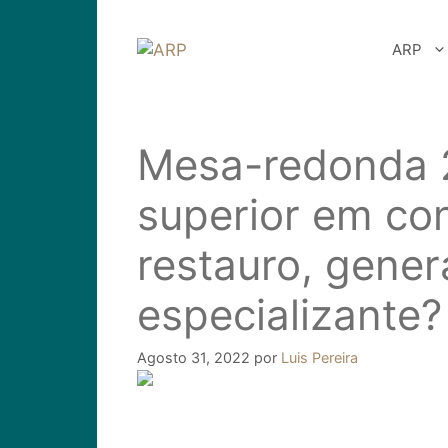
Saltar
para
ARP
o
conteúdo
Mesa-redonda 
superior em co
restauro, gener
especializante?
Agosto 31, 2022
por
Luis Pereira