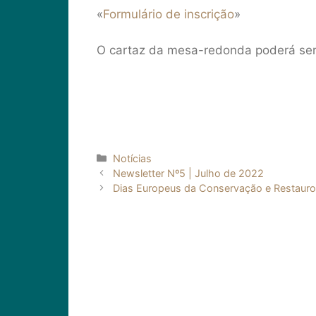
«
Formulário de inscrição
»
O cartaz da mesa-redonda poderá se
Categorias
Notícias
Navegação
Newsletter Nº5 | Julho de 2022
de
Dias Europeus da Conservação e Restaur
artigos