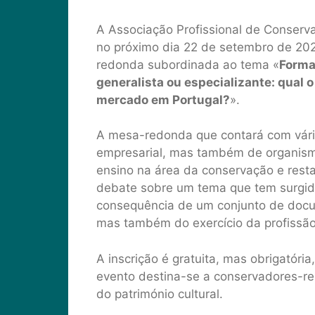
A Associação Profissional de Conserva
no próximo dia 22 de setembro de 202
redonda subordinada ao tema «
Forma
generalista ou especializante: qual 
mercado em Portugal?
».
A mesa-redonda que contará com vári
empresarial, mas também de organismo
ensino na área da conservação e rest
debate sobre um tema que tem surgid
consequência de um conjunto de docu
mas também do exercício da profissão
A inscrição é gratuita, mas obrigatória
evento destina-se a conservadores-res
do património cultural.