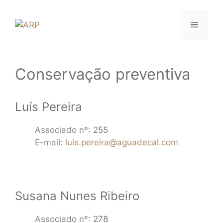
Saltar
para
Menu
o
conteúdo
Conservação preventiva
Luís Pereira
Associado nº:
255
E-mail:
luis.pereira@aguadecal.com
Susana Nunes Ribeiro
Associado nº:
278